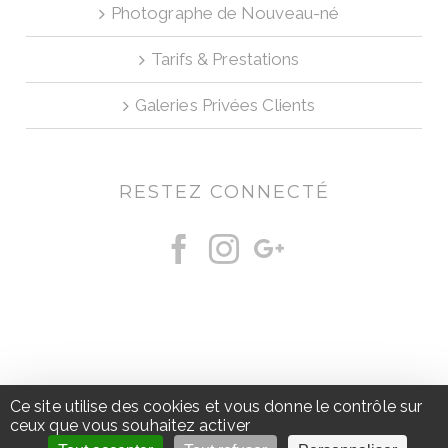
Photographe de Nouveau-né
Tarifs & Prestations
Galeries Privées Clients
RESTEZ CONNECTÉ
© Copyright | Doiina Photographe Annecy |
Mentions
Ce site utilise des cookies et vous donne le contrôle sur
Légales
|
Politique de confidentialité
by
KLOROFILE
ceux que vous souhaitez activer