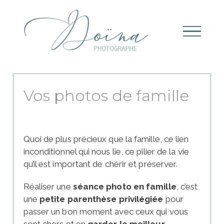
Skip
Panneau de gestion des cookies
to
content
Vos photos de famille
Quoi de plus précieux que la famille, ce lien
inconditionnel qui nous lie, ce pilier de la vie
qu’il est important de chérir et préserver.
Réaliser une
séance photo en famille
, c’est
une
petite parenthèse privilégiée
pour
passer un bon moment avec ceux qui vous
sont chers et en
garder le meilleur